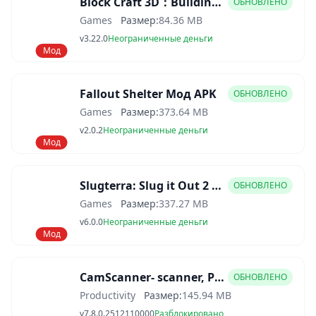
Block Craft 3D：Building Game Мод APK
ОБНОВЛЕНО
Games
Размер:
84.36 MB
v3.22.0
Неограниченные деньги
Мод
Fallout Shelter Мод APK
ОБНОВЛЕНО
Games
Размер:
373.64 MB
v2.0.2
Неограниченные деньги
Мод
Slugterra: Slug it Out 2 Мод APK
ОБНОВЛЕНО
Games
Размер:
337.27 MB
v6.0.0
Неограниченные деньги
Мод
CamScanner- scanner, PDF maker Мод APK
ОБНОВЛЕНО
Productivity
Размер:
145.94 MB
v7.8.0.2512110000
Разблокировано